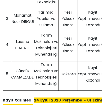
Teknolojisi
Tarımsal
Tezli
Kayıt
Mahamat
3
Yapılar ve
Yüksek
Yaptırmaya H
Nour DIRGUI
Sulama
Lisans
Kazandı
Tarım
Tezli
Kayıt
Lassine
Makinaları ve
4
Yüksek
Yaptırmaya H
DİABATE
Teknolojileri
Lisans
Kazandı
Mühendisliği
Tarım
Kayıt
Gündüz
Makinaları ve
5
Doktora
Yaptırmaya H
CAMALZADE
Teknolojileri
Kazandı
Mühendisliği
Kayıt tarihleri:
24 Eylül 2020 Perşembe - 01 Ekim