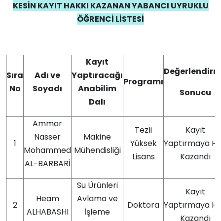
KESİN KAYIT HAKKI KAZANAN YABANCI UYRUKLU
ÖĞRENCİ LİSTESİ
Kayıt
Değerlendir
Sıra
Adı ve
Yaptıracağı
Programı
No
Soyadı
Anabilim
Sonucu
Dalı
Ammar
Tezli
Kayıt
Nasser
Makine
1
Yüksek
Yaptırmaya H
Mohammed
Mühendisliği
Lisans
Kazandı
AL-BARBARİ
Su Ürünleri
Kayıt
Heam
Avlama ve
2
Doktora
Yaptırmaya H
ALHABASHI
İşleme
Kazandı