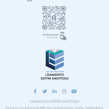
LİSANSÜSTÜ EĞİTİM ENSTİTÜSÜ
Isparta Uygulamalı Bilimler Üniversitesi, Doğu Yerleşkesi,