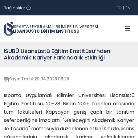
Bağlantılar
TR
|
EN
ISPARTA UYGULAMALI BİLİMLER ÜNİVERSİTESİ
LİSANSÜSTÜ EĞİTİM ENSTİTÜSÜ
ISUBÜ Lisansüstü Eğitim Enstitüsü’nden
Akademik Kariyer Farkındalık Etkinliği
Yayın Tarihi: 29.04.2026 09:26
Isparta Uygulamalı Bilimler Üniversitesi Lisansüstü
Eğitim Enstitüsü, 20-28 Nisan 2026 tarihleri arasında
tüm fakülteleri kapsayan geniş çaplı bir tanıtım
seferberliğine imza attı. "Geleceğini Akademik Kariyer
ile Tasarla" mottosuyla düzenlenen etkinliklerde, lisans
öğrencilerinin akademik kariyer yolculuklarına