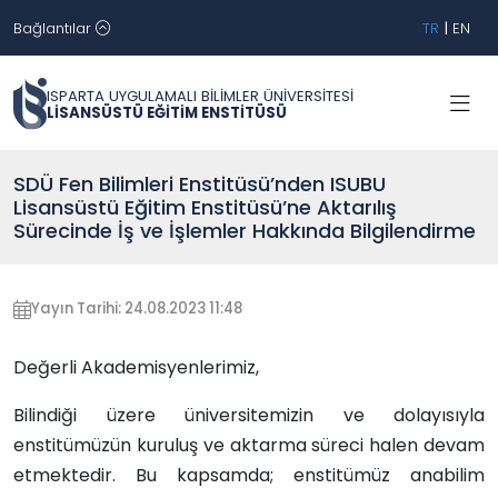
Bağlantılar
TR
|
EN
ISPARTA UYGULAMALI BİLİMLER ÜNİVERSİTESİ
LİSANSÜSTÜ EĞİTİM ENSTİTÜSÜ
SDÜ Fen Bilimleri Enstitüsü’nden ISUBU
Lisansüstü Eğitim Enstitüsü’ne Aktarılış
Sürecinde İş ve İşlemler Hakkında Bilgilendirme
Yayın Tarihi: 24.08.2023 11:48
Değerli Akademisyenlerimiz,
Bilindiği üzere üniversitemizin ve dolayısıyla
enstitümüzün kuruluş ve aktarma süreci halen devam
etmektedir. Bu kapsamda; enstitümüz anabilim