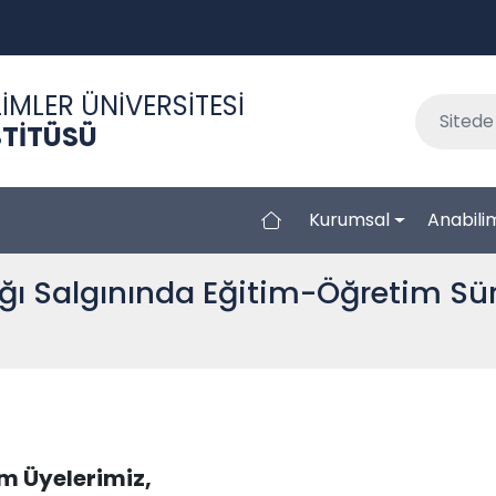
İMLER ÜNİVERSİTESİ
STİTÜSÜ
Kurumsal
Anabilim
ığı Salgınında Eğitim-Öğretim Sü
im Üyelerimiz,