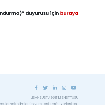
Dondurma)” duyurusu için
buraya
LİSANSÜSTÜ EĞİTİM ENSTİTÜSÜ
ygulamalı Bilimler Üniversitesi, Doğu Yerleşkesi,