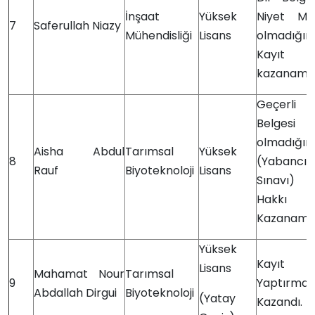
İnşaat
Yüksek
Niyet Me
7
Saferullah Niazy
Mühendisliği
Lisans
olmadığın
Kayıt H
kazanama
Geçerli
Belgesi
olmadığın
Aisha Abdul
Tarımsal
Yüksek
8
(Yabanc
Rauf
Biyoteknoloji
Lisans
Sınavı) 
Hakkı
Kazanama
Yüksek
Kayıt
Lisans
Mahamat Nour
Tarımsal
9
Yaptırmay
Abdallah Dirgui
Biyoteknoloji
(Yatay
Kazandı.