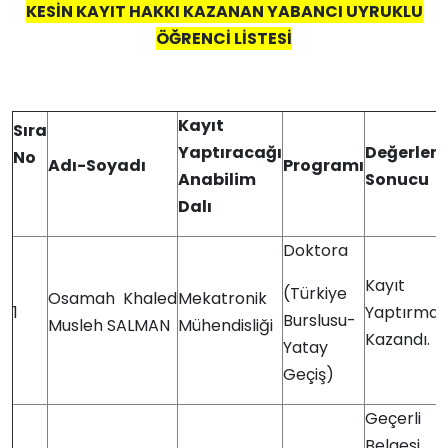
KESİN KAYIT HAKKI KAZANAN YABANCI UYRUKLU
ÖĞRENCİ LİSTESİ
Kayıt
Sıra
Yaptıracağı
Değerlen
No
Adı-Soyadı
Programı
Anabilim
Sonucu
Dalı
Doktora
Kayıt
(Türkiye
Osamah Khaled
Mekatronik
1
Yaptırmay
Burslusu-
Musleh SALMAN
Mühendisliği
Kazandı.
Yatay
Geçiş)
Geçerli
Belgesi