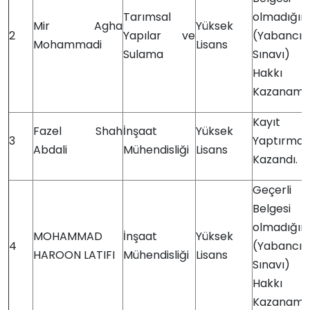
Tarımsal
olmadığın
Mir Agha
Yüksek
2
Yapılar ve
(Yabanc
Mohammadi
Lisans
Sulama
Sınavı) 
Hakkı
Kazanama
Kayıt
Fazel Shah
İnşaat
Yüksek
3
Yaptırmay
Abdali
Mühendisliği
Lisans
Kazandı.
Geçerli
Belgesi
olmadığın
MOHAMMAD
İnşaat
Yüksek
4
(Yabanc
HAROON LATIFI
Mühendisliği
Lisans
Sınavı) 
Hakkı
Kazanama