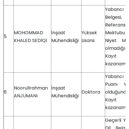
Yabancı
Belgesi,
Referans
MOHOMMAD
İnşaat
Yüksek
Mektub
5
KHALED SEDİQI
Mühendisliği
Lisans
Niyet Me
olmadığın
Kayıt H
kazanama
Yabancı
Puanı Yet
Noorullrahman
İnşaat
6
Doktora
olduğund
ANJUMANI
Mühendisliği
Kayıt H
kazanama
Geçerli Y
Dil Belge