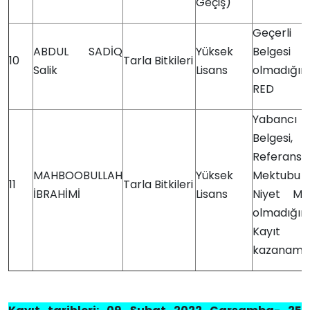
Geçiş)
Geçerli
ABDUL SADİQ
Yüksek
Belgesi
10
Tarla Bitkileri
Salik
Lisans
olmadığın
RED
Yabancı
Belgesi,
Referans
MAHBOOBULLAH
Yüksek
Mektub
11
Tarla Bitkileri
İBRAHİMİ
Lisans
Niyet Me
olmadığın
Kayıt H
kazanama