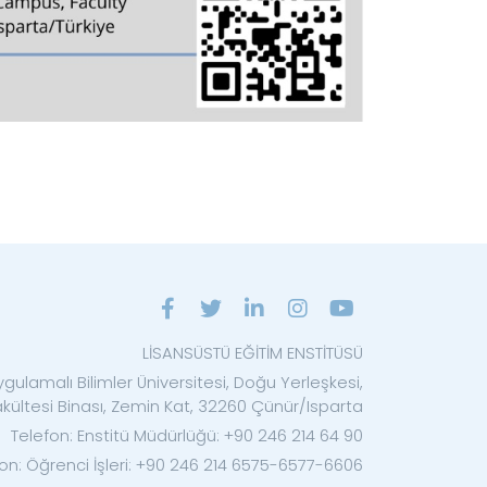
LİSANSÜSTÜ EĞİTİM ENSTİTÜSÜ
ygulamalı Bilimler Üniversitesi, Doğu Yerleşkesi,
ültesi Binası, Zemin Kat, 32260 Çünür/Isparta
Telefon: Enstitü Müdürlüğü: +90 246 214 64 90
on: Öğrenci İşleri: +90 246 214 6575-6577-6606