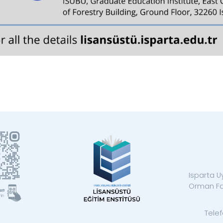
Isparta U
Orman Fak
Telef