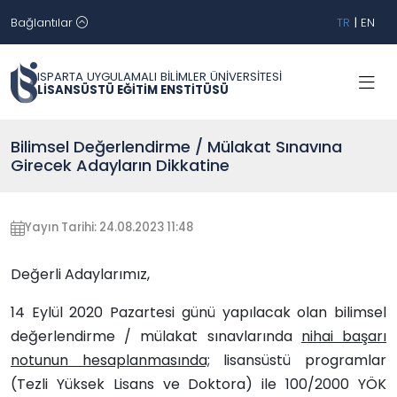
Bağlantılar
TR
|
EN
ISPARTA UYGULAMALI BİLİMLER ÜNİVERSİTESİ
LİSANSÜSTÜ EĞİTİM ENSTİTÜSÜ
Bilimsel Değerlendirme / Mülakat Sınavına
Girecek Adayların Dikkatine
Yayın Tarihi: 24.08.2023 11:48
Değerli Adaylarımız,
14 Eylül 2020 Pazartesi günü yapılacak olan bilimsel
değerlendirme / mülakat sınavlarında
nihai başarı
notunun hesaplanmasında;
lisansüstü programlar
(Tezli Yüksek Lisans ve Doktora) ile 100/2000 YÖK